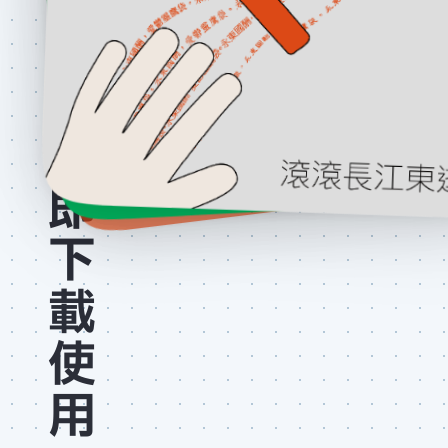
訂
閱
後
立
即
下
載
使
用