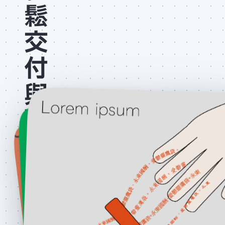
鬆
交
付
與
取
得
字
體