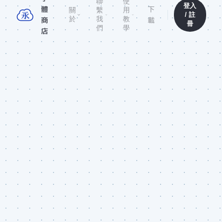
聯
使
登入
體
下
關
繫
用
/ 註
於
我
教
商
載
冊
們
學
店